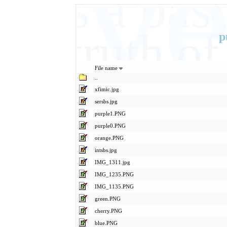
Eve
It's a ba
basic truth 
p
File name
..
xfimic.jpg
sersbs.jpg
purple1.PNG
purple0.PNG
orange.PNG
intsbs.jpg
IMG_1311.jpg
IMG_1235.PNG
IMG_1135.PNG
green.PNG
cherry.PNG
blue.PNG